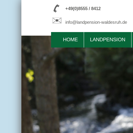
+49(0)8555 / 8412
info@landpension-waldesruh.de
HOME
LANDPENSION