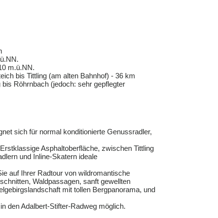
m
.ü.NN.
310 m.ü.NN.
eich bis Tittling (am alten Bahnhof) - 36 km
g bis Röhrnbach (jedoch: sehr gepflegter
et sich für normal konditionierte Genussradler,
Erstklassige Asphaltoberfläche, zwischen Tittling
lern und Inline-Skatern ideale
e auf Ihrer Radtour von wildromantische
nschnitten, Waldpassagen, sanft gewellten
elgebirgslandschaft mit tollen Bergpanorama, und
 in den Adalbert-Stifter-Radweg möglich.