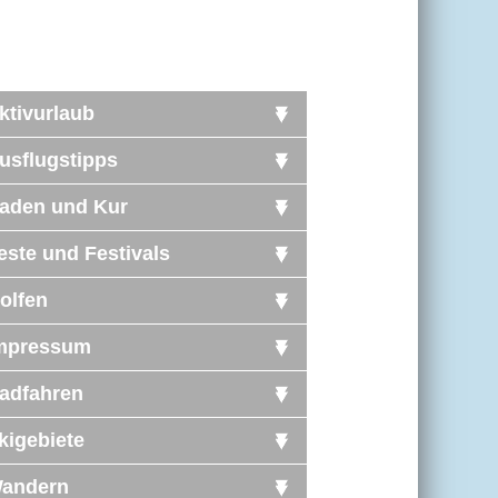
ktivurlaub
usflugstipps
aden und Kur
este und Festivals
olfen
mpressum
adfahren
kigebiete
andern