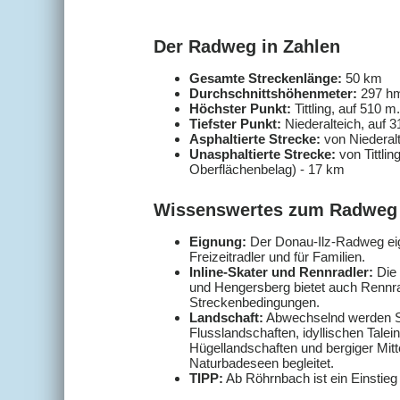
Der Radweg in Zahlen
Gesamte Streckenlänge:
50 km
Durchschnittshöhenmeter:
297 h
Höchster Punkt:
Tittling, auf 510 m
Tiefster Punkt:
Niederalteich, auf 
Asphaltierte Strecke:
von Niederalt
Unasphaltierte Strecke:
von Tittlin
Oberflächenbelag) - 17 km
Wissenswertes zum Radweg
Eignung:
Der Donau-Ilz-Radweg eign
Freizeitradler und für Familien.
Inline-Skater und Rennradler:
Die 
und Hengersberg bietet auch Rennrad
Streckenbedingungen.
Landschaft:
Abwechselnd werden Si
Flusslandschaften, idyllischen Talei
Hügellandschaften und bergiger Mitt
Naturbadeseen begleitet.
TIPP:
Ab Röhrnbach ist ein Einstieg