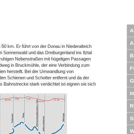
A
A
50 km. Er führt von der Donau in Niederalteich
n Sonnenwald und das Dreiburgenland ins Ilztal
B
f ruhigen Nebenstraßen mit hügeligen Passagen
adweg in Bruckmühle, der eine Verbindung zum
F
en herstellt. Bei der Umwandlung von
den Schienen und Schotter entfernt und da der
G
 Bahnstrecke stark verdichtet ist eignen sie sich
I
R
S
W