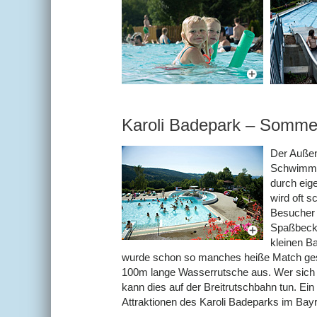
Karoli Badepark – Sommer
Der Außen
Schwimmb
durch eig
wird oft 
Besucher f
Spaßbecke
kleinen Ba
wurde schon so manches heiße Match gesp
100m lange Wasserrutsche aus. Wer sich b
kann dies auf der Breitrutschbahn tun. Ei
Attraktionen des Karoli Badeparks im Bayr