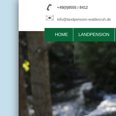
+49(0)8555 / 8412
info@landpension-waldesruh.de
HOME
LANDPENSION