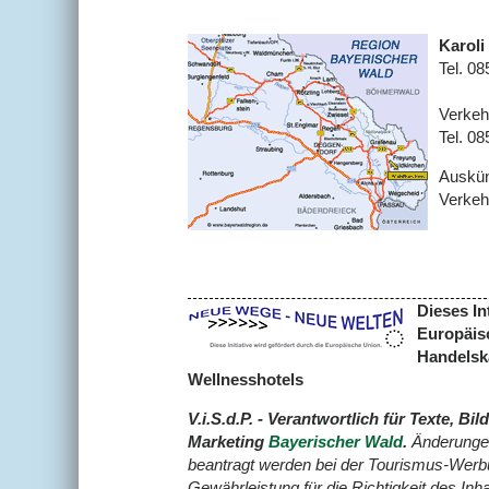
Karoli
Tel. 0
Verkeh
Tel. 0
Auskünf
Verkeh
Dieses In
Europäisc
Handelsk
Wellnesshotels
V.i.S.d.P. - Verantwortlich für Texte
Marketing
Bayerischer Wald
.
Änderungen
beantragt werden bei der Tourismus-Werb
Gewährleistung für die Richtigkeit des In