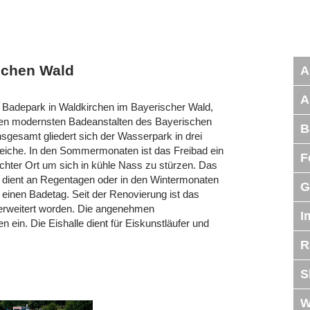
schen Wald
A
A
i Badepark in Waldkirchen im Bayerischer Wald,
den modernsten Badeanstalten des Bayerischen
B
nsgesamt gliedert sich der Wasserpark in drei
eiche. In den Sommermonaten ist das Freibad ein
F
chter Ort um sich in kühle Nass zu stürzen. Das
 dient an Regentagen oder in den Wintermonaten
G
r einen Badetag. Seit der Renovierung ist das
erweitert worden. Die angenehmen
I
in. Die Eishalle dient für Eiskunstläufer und
R
S
W