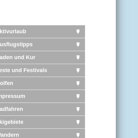
ktivurlaub
usflugstipps
aden und Kur
este und Festivals
olfen
mpressum
adfahren
kigebiete
andern