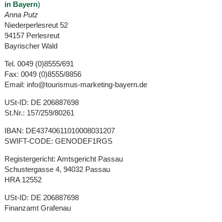
in Bayern
)
Anna Putz
Niederperlesreut 52
94157 Perlesreut
Bayrischer Wald
Tel. 0049 (0)8555/691
Fax: 0049 (0)8555/8856
Email: info@tourismus-marketing-bayern.de
USt-ID: DE 206887698
St.Nr.: 157/259/80261
IBAN: DE43740611010008031207
SWIFT-CODE: GENODEF1RGS
Registergericht: Amtsgericht Passau
Schustergasse 4, 94032 Passau
HRA 12552
USt-ID: DE 206887698
Finanzamt Grafenau